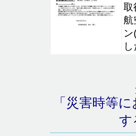
取
航
ン
し
「災害時等に
す