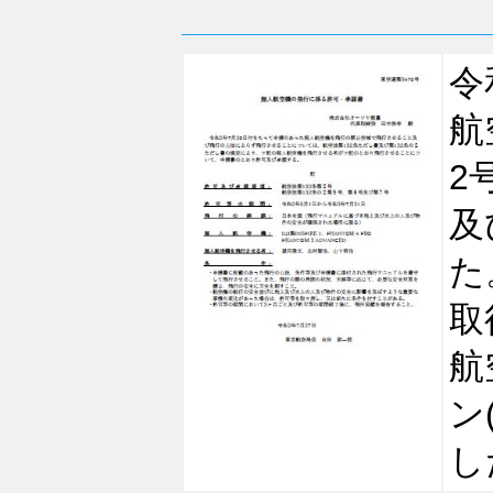
令
航
2
及
た
取
航
ン
し