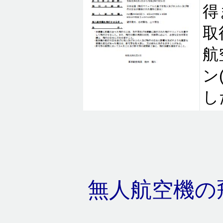
得
取
航
ン
し
無人航空機の