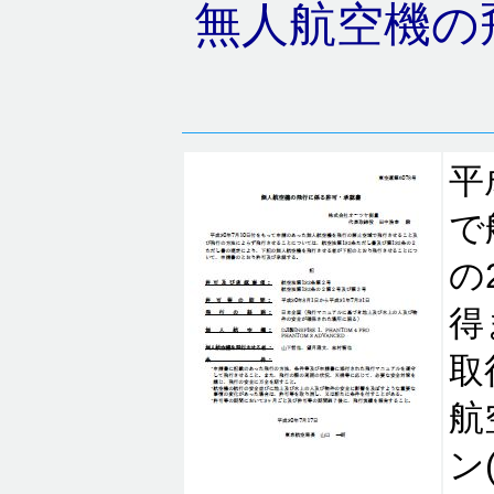
無人航空機の
平
で
の
得
取
航
ン