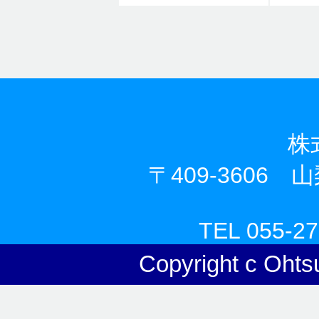
株
〒409-3606
TEL 055-2
Copyright c Ohts