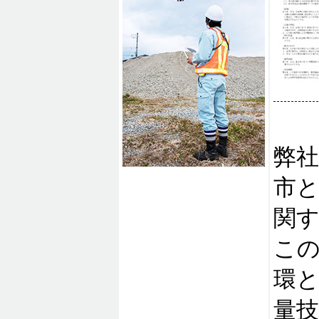
弊社
市
関
こ
環
量