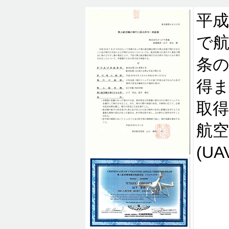
平成
で航
条の
得
取
航
(U