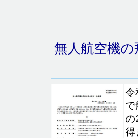
無人航空機の
令
で
の
得