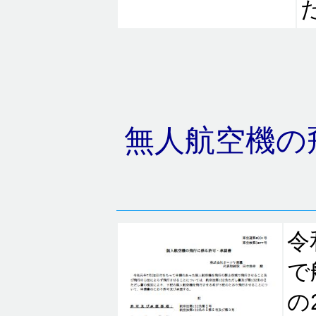
無人航空機の
令
で
の