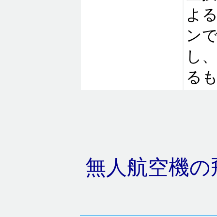
よ
ン
し
る
無人航空機の